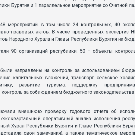
ики Бурятия и 1 параллельное мероприятие со Счетной па
48 мероприятий, в том числе 24 контрольных, 40 экспе
вно-правовых актов. В числе проведенных экспертиз Н
тов Народного Хурала и Главы Республики Бурятия на бюд
тали 90 организаций республики: 50 – объекты контрол
 были направлены на контроль за использованием бюдже
ние капитальных вложений, транспорт, сельское хозяй
итику, развитие туризма, поддержку предпринимате
е контроль за соблюдением бюджетного законодательств
ключали внешнюю проверку годового отчета об испол
; ежеквартальный оперативный анализ исполнения рес
ный Хурал Республики Бурятия и Главе Республики Буря
едставила свои замечания), а также тематическое меро